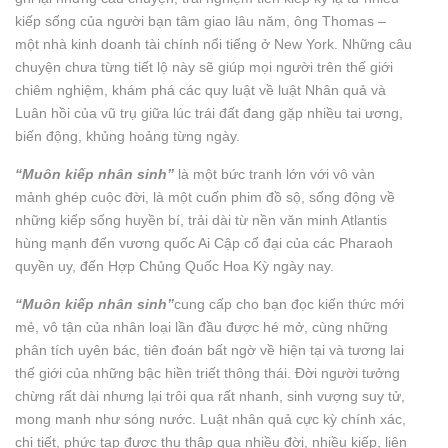
kiếp sống của người bạn tâm giao lâu năm, ông Thomas –
một nhà kinh doanh tài chính nổi tiếng ở New York. Những câu
chuyện chưa từng tiết lộ này sẽ giúp mọi người trên thế giới
chiêm nghiệm, khám phá các quy luật về luật Nhân quả và
Luân hồi của vũ trụ giữa lúc trái đất đang gặp nhiều tai ương,
biến động, khủng hoảng từng ngày.
“Muôn kiếp nhân sinh”
là một bức tranh lớn với vô vàn
mảnh ghép cuộc đời, là một cuốn phim đồ sộ, sống động về
những kiếp sống huyền bí, trải dài từ nền văn minh Atlantis
hùng mạnh đến vương quốc Ai Cập cổ đại của các Pharaoh
quyền uy, đến Hợp Chủng Quốc Hoa Kỳ ngày nay.
“Muôn kiếp nhân sinh”
cung cấp cho bạn đọc kiến thức mới
mẻ, vô tận của nhân loại lần đầu được hé mở, cùng những
phân tích uyên bác, tiên đoán bất ngờ về hiện tại và tương lai
thế giới của những bậc hiền triết thông thái. Đời người tưởng
chừng rất dài nhưng lại trôi qua rất nhanh, sinh vượng suy tử,
mong manh như sóng nước. Luật nhân quả cực kỳ chính xác,
chi tiết, phức tạp được thu thập qua nhiều đời, nhiều kiếp, liên