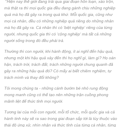
“
Hiện nay thế giới đang trải qua giai đoạn hỗn loạn, xáo trộn,
mà thật ra thì mọi quốc gia đều đang gánh chịu những nghiệp
quả mà họ đã gây ra trong quá khứ. Mỗi quốc gia, cũng như
mọi cá nhân, đều có những nghiệp quả riêng do những nhân
mà họ đã gây ra. Cá nhân thì có ‘biệt nghiệp‘ riêng của từng
người, nhưng quốc gia thì có ‘cộng nghiệp‘ mà tất cả những
người sống trong đó đều phải trả.
Thường thì con người, khi hành động, ít ai nghĩ đến hậu quả,
nhưng một khi hậu quả xảy đến thì họ nghĩ gì, làm gì? Họ oán
hận, trách trời, trách đất, trách những người chung quanh đã
gây ra những hậu quả đó? Có mấy ai biết chiêm nghiệm, tự
trách mình và thay đổi không?
Tôi mong chúng ta - những cánh bướm bé nhỏ rung động
mong manh cũng có thể tạo nên những trận cuồng phong
mãnh liệt để thức tỉnh mọi người.
Tương lai của mỗi con người, mỗi tổ chức, mỗi quốc gia và cả
hành tinh này sẽ ra sao trong giai đoạn sắp tới là tùy thuộc vào
thái độ ứng xử, nhìn nhận và thức tỉnh của từng cá nhân, từng