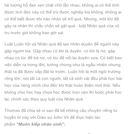
hệ tương hỗ đan xen chặt chữ lẫn nhau, không ai có thể tính
được tích đức này có thể trừ được nghiệp kia không, không ai
có thể biết được khi nào nhân sẽ trổ quả. Nhưng, một khi đã
gây ra nhân thì chắc chắn sẽ gặt quả - luật Nhân quả của vũ
trụ trước giờ không bao giờ sai.
Luật Luân hồi và Nhân quả đã tạo nhân duyên để người này
gặp người kia. Gặp nhau có khi là duyên, có khi là nợ; gặp
nhau có lúc để trả nợ, có lúc để nối lại duyên xưa. Có biết bao
việc diễn ra trong đời, tưởng chừng như là ngẫu nhiên nhưng
thật ra đã được sắp đặt từ trước. Luân hồi là một ngôi trường
rộng lớn, nơi tất cả con người, tất cả sinh vật đều phải học bài
học của riêng mình cho đến khi thật hoàn thiện mới thôi. Nếu
không chịu học hay chưa học được trọn vẹn thì buộc phải học
lại, chính xác theo quy luật của Nhân quả.
Thomas đã chia sẻ vì sao đã kể những câu chuyện riêng tư
huyền bí này với Giáo sư John Vũ để thực hiện tác
phẩm
“Muôn kiếp nhân sinh”: