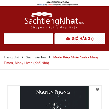
GIỎ HÀNG
(
)
Trang chủ
Sách văn học
Muôn Kiếp Nhân Sinh - Many
Times, Many Lives (Khổ Nhỏ)