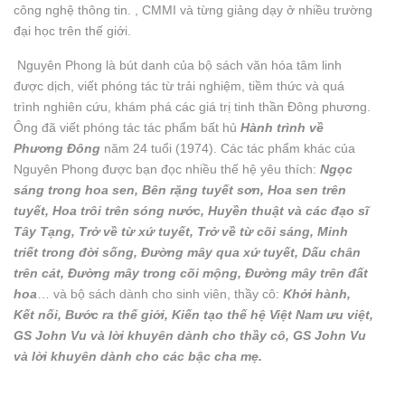
công nghệ thông tin. , CMMI và từng giảng dạy ở nhiều trường
đại học trên thế giới.
Nguyên Phong là bút danh của bộ sách văn hóa tâm linh
được dịch, viết phóng tác từ trải nghiệm, tiềm thức và quá
trình nghiên cứu, khám phá các giá trị tinh thần Đông phương.
Ông đã viết phóng tác tác phẩm bất hủ
Hành trình về
Phương Đông
năm 24 tuổi (1974). Các tác phẩm khác của
Nguyên Phong được bạn đọc nhiều thế hệ yêu thích:
Ngọc
sáng trong hoa sen, Bên rặng tuyết sơn, Hoa sen trên
tuyết, Hoa trôi trên sóng nước, Huyền thuật và các đạo sĩ
Tây Tạng, Trở về từ xứ tuyết, Trở về từ cõi sáng, Minh
triết trong đời sống, Đường mây qua xứ tuyết, Dấu chân
trên cát, Đường mây trong cõi mộng, Đường mây trên đất
hoa
… và bộ sách dành cho sinh viên, thầy cô:
Khởi hành,
Kết nối, Bước ra thế giới, Kiến tạo thế hệ Việt Nam ưu việt,
GS John Vu và lời khuyên dành cho thầy cô, GS John Vu
và lời khuyên dành cho các bậc cha mẹ.