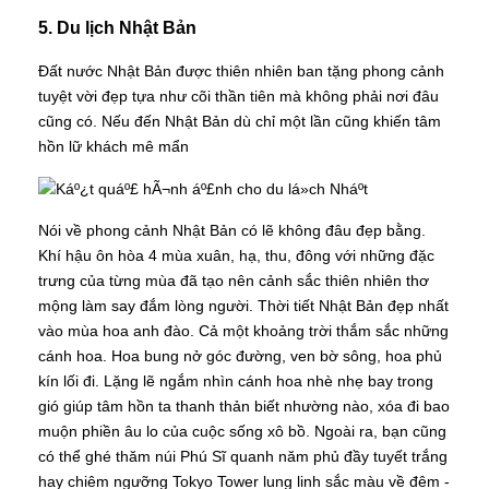
5. Du lịch Nhật Bản
Đất nước Nhật Bản được thiên nhiên ban tặng phong cảnh
tuyệt vời đẹp tựa như cõi thần tiên mà không phải nơi đâu
cũng có. Nếu đến Nhật Bản dù chỉ một lần cũng khiến tâm
hồn lữ khách mê mẩn
Nói về phong cảnh Nhật Bản có lẽ không đâu đẹp bằng.
Khí hậu ôn hòa 4 mùa xuân, hạ, thu, đông với những đặc
trưng của từng mùa đã tạo nên cảnh sắc thiên nhiên thơ
mộng làm say đắm lòng người. Thời tiết Nhật Bản đẹp nhất
vào mùa hoa anh đào. Cả một khoảng trời thắm sắc những
cánh hoa. Hoa bung nở góc đường, ven bờ sông, hoa phủ
kín lối đi. Lặng lẽ ngắm nhìn cánh hoa nhè nhẹ bay trong
gió giúp tâm hồn ta thanh thản biết nhường nào, xóa đi bao
muộn phiền âu lo của cuộc sống xô bồ. Ngoài ra, bạn cũng
có thể ghé thăm núi Phú Sĩ quanh năm phủ đầy tuyết trắng
hay chiêm ngưỡng Tokyo Tower lung linh sắc màu về đêm -