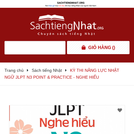
GIỎ HÀNG
(
)
Trang chủ
Sách tiếng Nhật
KỲ THI NĂNG LỰC NHẬT
NGỮ JLPT N3 POINT & PRACTICE - NGHE HIỂU