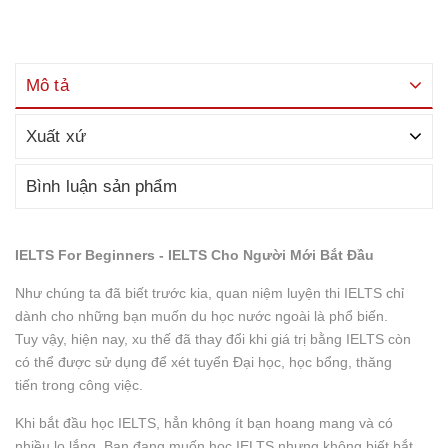
Mô tả
Xuất xứ
Bình luận sản phẩm
IELTS For Beginners - IELTS Cho Người Mới Bắt Đầu
Như chúng ta đã biết trước kia, quan niệm luyện thi IELTS chỉ
dành cho những bạn muốn du học nước ngoài là phổ biến.
Tuy vậy, hiện nay, xu thế đã thay đổi khi giá trị bằng IELTS còn
có thể được sử dụng để xét tuyển Đại học, học bổng, thăng
tiến trong công việc.
Khi bắt đầu học IELTS, hẳn không ít bạn hoang mang và có
nhiều lo lắng. Bạn đang muốn học IELTS nhưng không biết bắt