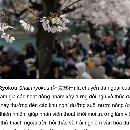
 Ryokou
Shain ryokou
(社員旅行) là chuyến dã ngoại của cô
ham gia các hoạt động nhằm xây dựng đội ngũ và thúc đẩ
 này thường đến các khu nghỉ dưỡng suối nước nóng (
o
thiên nhiên, giúp nhân viên thoát khỏi môi trường làm v
thử thách ngoài trời, hội thảo và trải nghiệm văn hóa đ