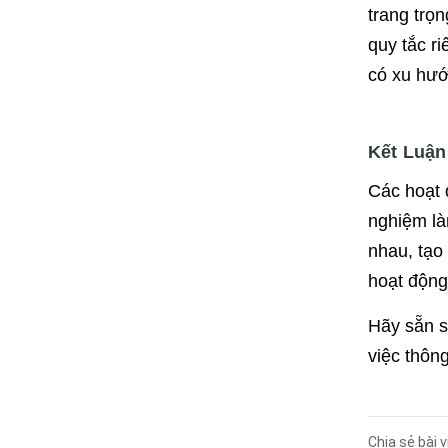
trang trọn
quy tắc r
có xu hướ
Kết Luận
Các hoạt 
nghiệm là
nhau, tạo
hoạt động
Hãy sẵn s
việc thôn
Chia sẻ bài v