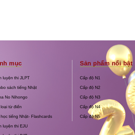
nh mục
Sản phẩm nổi bật
 luyện thi JLPT
Cấp độ N1
bo sách tiếng Nhật
Cấp độ N2
na No Nihongo
Cấp độ N3
loại từ điển
Cấp độ N4
học tiếng Nhật- Flashcards
Cấp độ N5
 luyện thi EJU