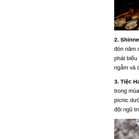
2. Shinne
đón năm m
phát biểu
ngẫm và 
3. Tiệc 
trong mùa
picnic dư
đội ngũ t