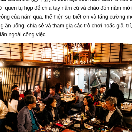
i quen tụ họp để chia tay năm cũ và chào đón năm mới. 
công của năm qua, thể hiện sự biết ơn và tăng cường m
 ăn uống, chia sẻ và tham gia các trò chơi hoặc giải trí
iãn ngoài công việc.