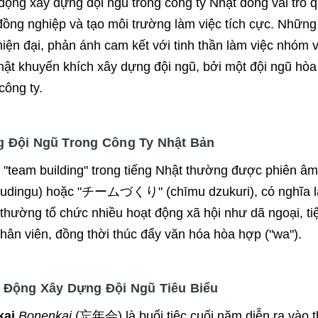
động xây dựng đội ngũ trong công ty Nhật đóng vai trò q
đồng nghiệp và tạo môi trường làm việc tích cực. Những
hiện đại, phản ánh cam kết với tinh thần làm việc nhóm
hật khuyến khích xây dựng đội ngũ, bởi một đội ngũ hòa
công ty.
 Đội Ngũ Trong Công Ty Nhật Bản
m "team building" trong tiếng Nhật thường được phi
rudingu) hoặc "チームづくり" (chīmu dzukuri), có nghĩa là
thường tổ chức nhiều hoạt động xã hội như dã ngoại, tiệ
nhân viên, đồng thời thúc đẩy văn hóa hòa hợp ("wa").
 Động Xây Dựng Đội Ngũ Tiêu Biểu
kai
Bonenkai
(忘年会) là buổi tiệc cuối năm diễn ra vào t