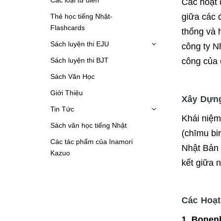
Các hoạt 
giữa các 
Thẻ học tiếng Nhật-
Flashcards
thống và 
Sách luyện thi EJU
công ty N
Sách luyện thi BJT
công của 
Sách Văn Học
Giới Thiệu
Xây Dựng
Tin Tức
Khái niệ
Sách văn học tiếng Nhật
(chīmu bi
Các tác phẩm của Inamori
Nhật Bản 
Kazuo
kết giữa 
Các Hoạt
1. Bonen