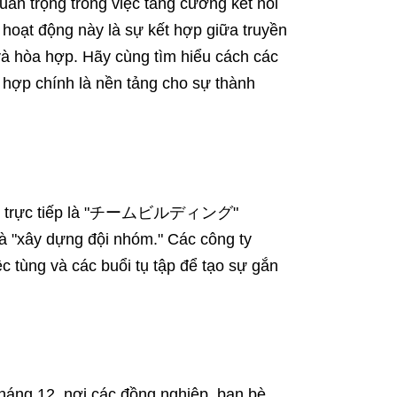
uan trọng trong việc tăng cường kết nối
 hoạt động này là sự kết hợp giữa truyền
 và hòa hợp. Hãy cùng tìm hiểu cách các
 hợp chính là nền tảng cho sự thành
ên âm trực tiếp là "チームビルディング"
 "xây dựng đội nhóm." Các công ty
c tùng và các buổi tụ tập để tạo sự gắn
háng 12, nơi các đồng nghiệp, bạn bè