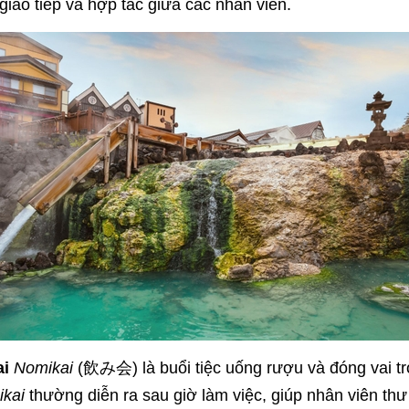
giao tiếp và hợp tác giữa các nhân viên.
ai
Nomikai
(飲み会) là buổi tiệc uống rượu và đóng vai tr
kai
thường diễn ra sau giờ làm việc, giúp nhân viên thư 