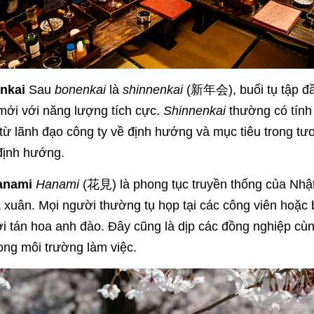
nkai
Sau
bonenkai
là
shinnenkai
(新年会), buổi tụ tập đầ
ới với năng lượng tích cực.
Shinnenkai
thường có tính
 từ lãnh đạo công ty về định hướng và mục tiêu trong tư
định hướng.
Hanami
Hanami
(花見) là phong tục truyền thống của Nhậ
 xuân. Mọi người thường tụ họp tại các công viên hoặc
ới tán hoa anh đào. Đây cũng là dịp các đồng nghiệp cù
rong môi trường làm việc.