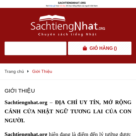
GIỎ HÀNG
(
)
Trang chủ
Giới Thiệu
GIỚI THIỆU
Sachtiengnhat.org
–
ĐỊA CHỈ UY TÍN, MỞ RỘNG
CÁNH CỬA NHẬT NGỮ TƯƠNG LAI CỦA CON
NGƯỜI.
Sachtiengnhat.org
hiện đang là điểm đến lý tưởng được