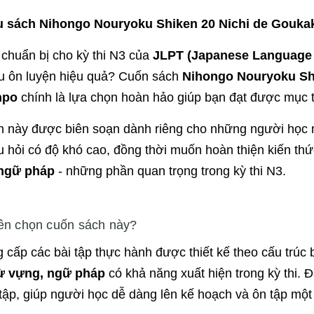
ệu sách Nihongo Nouryoku Shiken 20 Nichi de Gou
chuẩn bị cho kỳ thi N3 của
JLPT (Japanese Language P
iệu ôn luyện hiệu quả? Cuốn sách
Nihongo Nouryoku Sh
npo
chính là lựa chọn hoàn hảo giúp bạn đạt được mục ti
 này được biên soạn dành riêng cho những người học 
 hỏi có độ khó cao, đồng thời muốn hoàn thiện kiến th
ngữ pháp
- những phần quan trọng trong kỳ thi N3.
ên chọn cuốn sách này?
 cấp các bài tập thực hành được thiết kế theo cấu trúc 
ừ vựng, ngữ pháp
có khả năng xuất hiện trong kỳ thi. 
tập, giúp người học dễ dàng lên kế hoạch và ôn tập một