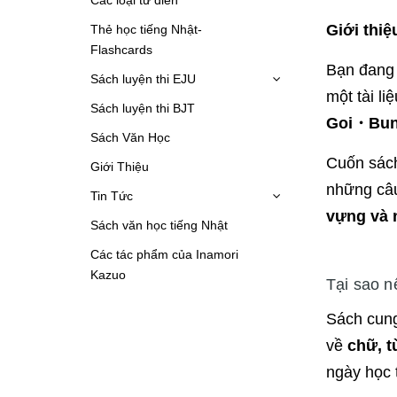
Giới thi
Thẻ học tiếng Nhật-
Flashcards
Bạn đang 
Sách luyện thi EJU
một tài l
Sách luyện thi BJT
Goi・Bu
Sách Văn Học
Cuốn sách
Giới Thiệu
những câu
Tin Tức
vựng và 
Sách văn học tiếng Nhật
Các tác phẩm của Inamori
Kazuo
Tại sao n
Sách cung
về
chữ, t
ngày học 