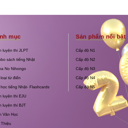
nh mục
Sản phẩm nổi bật
 luyện thi JLPT
Cấp độ N1
bo sách tiếng Nhật
Cấp độ N2
na No Nihongo
Cấp độ N3
loại từ điển
Cấp độ N4
học tiếng Nhật- Flashcards
Cấp độ N5
 luyện thi EJU
 luyện thi BJT
h Văn Học
 Thiệu