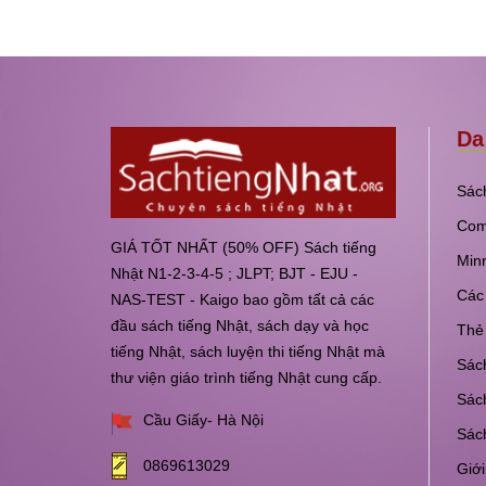
Da
Sách
Com
GIÁ TỐT NHẤT (50% OFF) Sách tiếng
Min
Nhật N1-2-3-4-5 ; JLPT; BJT - EJU -
Các 
NAS-TEST - Kaigo bao gồm tất cả các
đầu sách tiếng Nhật, sách dạy và học
Thẻ 
tiếng Nhật, sách luyện thi tiếng Nhật mà
Sách
thư viện giáo trình tiếng Nhật cung cấp.
Sách
Cầu Giấy- Hà Nội
Sác
0869613029
Giới