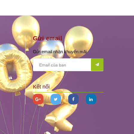
Gửi email
Gửi email nhận khuyến mãi
Kết nối