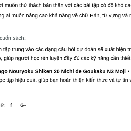
i muốn thử thách bản thân với các bài tập có độ khó ca
g ai muốn nâng cao khả năng về chữ Hán, từ vựng và n
cuốn sách:
 tập trung vào các dạng câu hỏi dự đoán sẽ xuất hiện t
p
, giúp người học rèn luyện đầy đủ các kỹ năng cần thiết
ngo Nouryoku Shiken 20 Nichi de Goukaku N3 Moj
ọc tập hiệu quả, giúp bạn hoàn thiện kiến thức và tự tin
iết: