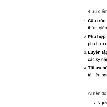
4 ưu điểm
Cấu trúc 
thức, giú
Phù hợp 
phù hợp c
Luyện tập
các kỹ năn
Tối ưu hó
tài liệu h
Ai nên đọ
Ngườ