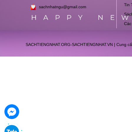
Tin 
sachnhatngu@gmail.com
Sách
Các
SACHTIENGNHAT.ORG-SACHTIENGNHAT.VN
|
Cung cấ