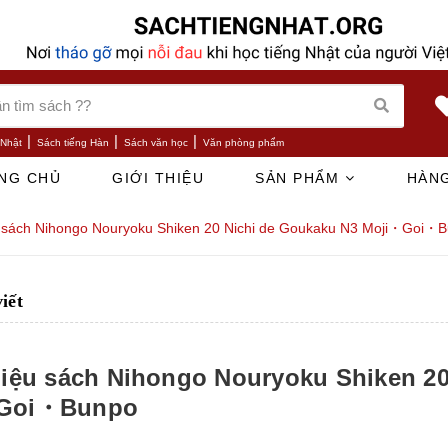
|
|
|
 Nhật
Sách tiếng Hàn
Sách văn học
Văn phòng phẩm
NG CHỦ
GIỚI THIỆU
SẢN PHẨM
HÀNG
u sách Nihongo Nouryoku Shiken 20 Nichi de Goukaku N3 Moji・Goi・
viết
hiệu sách Nihongo Nouryoku Shiken 2
Goi・Bunpo