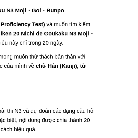
kaku N3 Moji・Goi・Bunpo
roficiency Test)
và muốn tìm kiếm
iken 20 Nichi de Goukaku N3 Moji・
êu này chỉ trong 20 ngày.
mong muốn thử thách bản thân với
ức của mình về
chữ Hán (Kanji), từ
bài thi N3 và dự đoán các dạng câu hỏi
Đặc biệt, nội dung được chia thành 20
 cách hiệu quả.