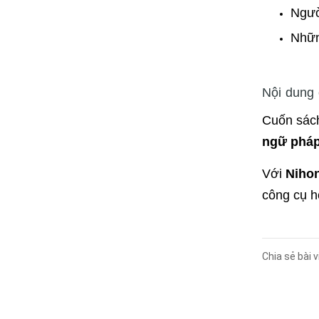
Ngườ
Nhữn
Nội dung 
Cuốn sách
ngữ phá
Với
Niho
công cụ h
Chia sẻ bài v