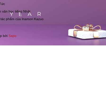
Tức
 văn học tiếng Nhật
 tác phẩm của Inamori Kazuo
p bởi
Sapo