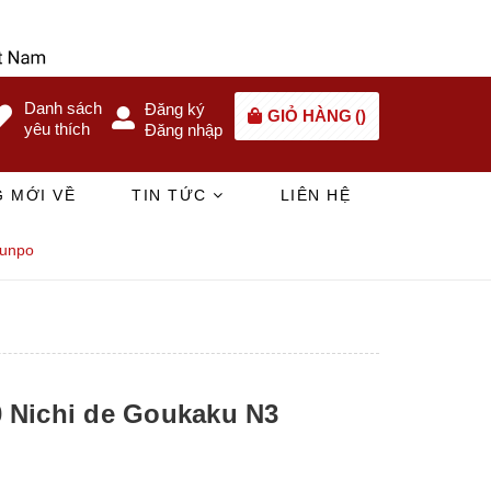
Danh sách
Đăng ký
GIỎ HÀNG
(
)
yêu thích
Đăng nhập
 MỚI VỀ
TIN TỨC
LIÊN HỆ
Bunpo
0 Nichi de Goukaku N3