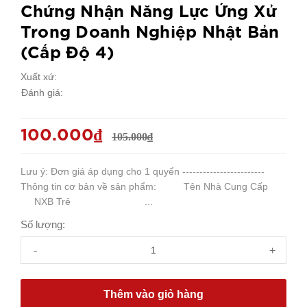
Chứng Nhận Năng Lực Ứng Xử
Trong Doanh Nghiệp Nhật Bản
(Cấp Độ 4)
Xuất xứ:
Đánh giá:
100.000₫
105.000₫
Lưu ý: Đơn giá áp dụng cho 1 quyển ------------------------
Thông tin cơ bản về sản phẩm: Tên Nhà Cung Cấp
NXB Trẻ ...
Số lượng:
-
+
Thêm vào giỏ hàng