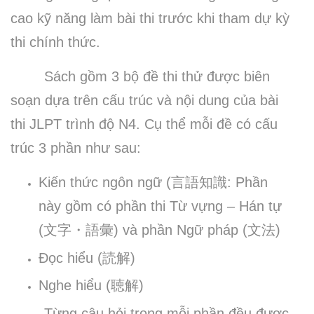
cao kỹ năng làm bài thi trước khi tham dự kỳ
thi chính thức.
Sách gồm 3 bộ đề thi thử được biên
soạn dựa trên cấu trúc và nội dung của bài
thi JLPT trình độ N4. Cụ thể mỗi đề có cấu
trúc 3 phần như sau:
Kiến thức ngôn ngữ (
言語知識
: Phần
này gồm có phần thi Từ vựng – Hán tự
(
文字・語彙
) và phần Ngữ pháp (
文法
)
Đọc hiểu (
読解
)
Nghe hiểu (
聴解
)
Từng câu hỏi trong mỗi phần đều được