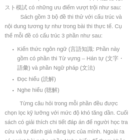
スト模試
có những ưu điểm vượt trội như sau:
Sách gồm 3 bộ đề thi thử với cấu trúc và
nội dung tương tự như trong bài thi thực tế. Cụ
thể mỗi đề có cấu trúc 3 phần như sau:
Kiến thức ngôn ngữ (
言語知識
: Phần này
gồm có phần thi Từ vựng – Hán tự (
文字・
語彙
) và phần Ngữ pháp (
文法
)
Đọc hiểu (
読解
)
Nghe hiểu (
聴解
)
Từng câu hỏi trong mỗi phần đều được
chọn lọc kỹ lưỡng với mức độ khó tăng dần. Cuối
sách có giải thích chi tiết đáp án để người học tra
cứu và tự đánh giá năng lực của mình. Ngoài ra