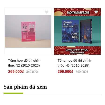
Tổng hợp đề thi chính
Kỳ thi năng lực Nhật ngữ
thức N3 (2010-2025)
N5 - Bộ đề luyện thi 3 bộ
đề
299.000₫
145.000₫
360.000₫
Sản phẩm đã xem