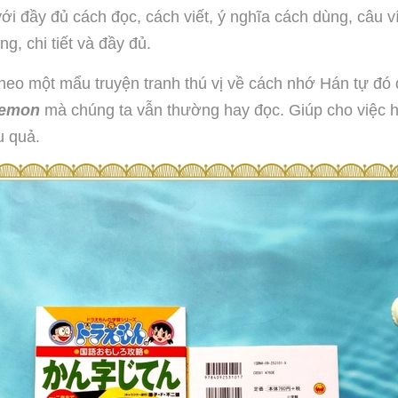
 với đầy đủ cách đọc, cách viết, ý nghĩa cách dùng, câu
g, chi tiết và đầy đủ.
heo một mẩu truyện tranh thú vị về cách nhớ Hán tự đó
aemon
mà chúng ta vẫn thường hay đọc. Giúp cho việc h
u quả.