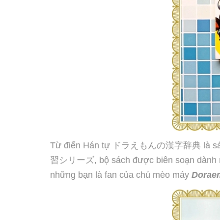
Từ điển Hán tự ドラえもんの漢字辞典 là sách học
習シリーズ, bộ sách được biên soạn dành riên
những bạn là fan của chú mèo máy
Dorae