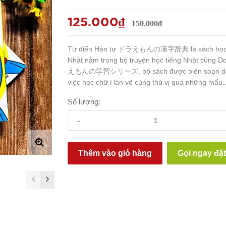
125.000₫
150.000₫
Từ điển Hán tự ドラえもんの漢字辞典 là sách học K
Nhật nằm trong bộ truyện học tiếng Nhật cùng
えもんの学習シリーズ, bộ sách được biên soạn dàn
việc học chữ Hán vô cùng thú vị qua những mẩu..
Số lượng:
-
Thêm vào giỏ hàng
Gọi ngay đặ
prev
next