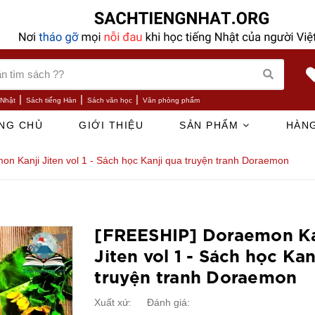
|
|
|
 Nhật
Sách tiếng Hàn
Sách văn học
Văn phòng phẩm
NG CHỦ
GIỚI THIỆU
SẢN PHẨM
HÀNG
n Kanji Jiten vol 1 - Sách học Kanji qua truyện tranh Doraemon
[FREESHIP] Doraemon Ka
Jiten vol 1 - Sách học Kan
truyện tranh Doraemon
Xuất xứ:
Đánh giá: