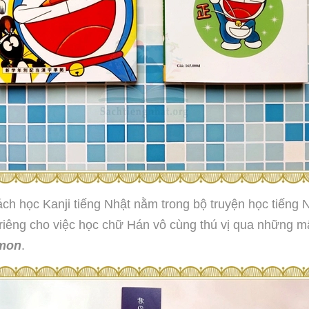
 Kanji tiếng Nhật nằm trong bộ truyện học tiếng 
g cho việc học chữ Hán vô cùng thú vị qua những mẩ
mon
.