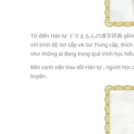
Từ điển Hán tự ドラえもんの漢字辞典 gồm 3 quyển
với trình độ Sơ cấp và Sơ Trung cấp, thíc
như những ai đang trong quá trình học hiể
Bên cạnh việc trau dồi Hán tự , người học
truyện.