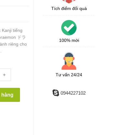
Tích điểm đổi quà
anji tiếng
 Doraemon ドラ
100% mới
h riêng cho
.
+
Tư vấn 24/24
0944227102
t hàng