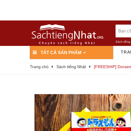
Sách tiếng
TRA
TẤT CẢ SẢN PHẨM
Trang chủ
Sách tiếng Nhật
[FREESHIP] Doraemo