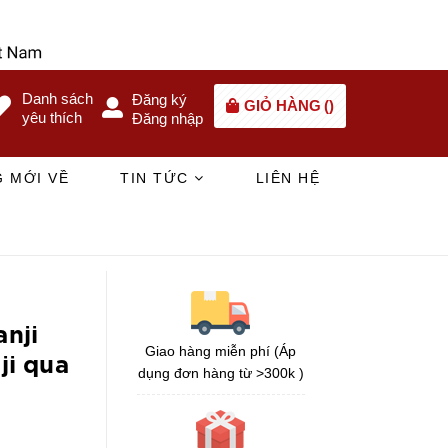
Danh sách
Đăng ký
GIỎ HÀNG
(
)
yêu thích
Đăng nhập
 MỚI VỀ
TIN TỨC
LIÊN HỆ
nji
Giao hàng miễn phí (Áp
ji qua
dụng đơn hàng từ >300k )