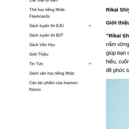
Rikai Shi
Thẻ học tiếng Nhật-
Flashcards
Giới thiệ
Sách luyện thi EJU
Sách luyện thi BJT
"Rikai S
nắm vững 
Sách Văn Học
giúp bạn c
Giới Thiệu
hiểu, cuố
Tin Tức
đề phức tạ
Sách văn học tiếng Nhật
Các tác phẩm của Inamori
Kazuo