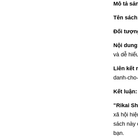
Mô tả sả
Tên sách
Đối tượn
Nội dung
và dễ hiể
Liên kết
danh-cho-
Kết luận:
"Rikai S
xã hội hiệ
sách này 
bạn.