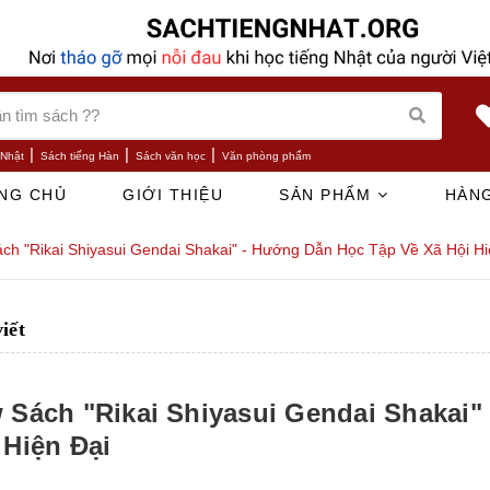
|
|
|
 Nhật
Sách tiếng Hàn
Sách văn học
Văn phòng phẩm
NG CHỦ
GIỚI THIỆU
SẢN PHẨM
HÀNG
ch "Rikai Shiyasui Gendai Shakai" - Hướng Dẫn Học Tập Về Xã Hội Hi
viết
 Sách "Rikai Shiyasui Gendai Shakai
 Hiện Đại