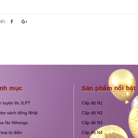
iết:
nh mục
Sản phẩm nổi bật
 luyện thi JLPT
Cấp độ N1
bo sách tiếng Nhật
Cấp độ N2
na No Nihongo
Cấp độ N3
loại từ điển
Cấp độ N4