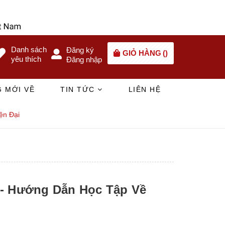
Danh sách
Đăng ký
GIỎ HÀNG
(
)
yêu thích
Đăng nhập
 MỚI VỀ
TIN TỨC
LIÊN HỆ
ện Đại
" - Hướng Dẫn Học Tập Về