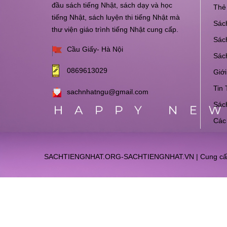
đầu sách tiếng Nhật, sách dạy và học
Thẻ 
tiếng Nhật, sách luyện thi tiếng Nhật mà
Sách
thư viện giáo trình tiếng Nhật cung cấp.
Sách
Cầu Giấy- Hà Nội
Sác
0869613029
Giới
Tin 
sachnhatngu@gmail.com
Sách
Các
SACHTIENGNHAT.ORG-SACHTIENGNHAT.VN
|
Cung cấ