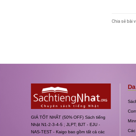
Chia sẻ bài v
Da
Sách
Com
GIÁ TỐT NHẤT (50% OFF) Sách tiếng
Min
Nhật N1-2-3-4-5 ; JLPT; BJT - EJU -
Các 
NAS-TEST - Kaigo bao gồm tất cả các