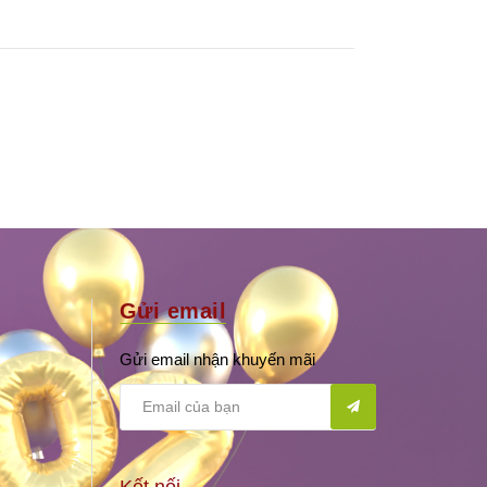
Gửi email
Gửi email nhận khuyến mãi
Kết nối