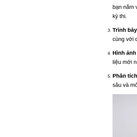
bạn nắm v
kỳ thi.
Trình bày
cùng với 
Hình ảnh
liệu mới 
Phân tíc
sâu và mở