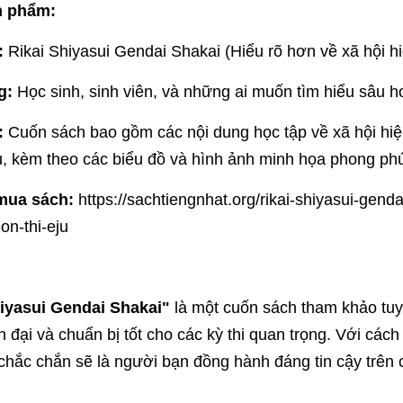
n phẩm:
:
Rikai Shiyasui Gendai Shakai (Hiểu rõ hơn về xã hội hi
g:
Học sinh, sinh viên, và những ai muốn tìm hiểu sâu hơ
:
Cuốn sách bao gồm các nội dung học tập về xã hội hiện
u, kèm theo các biểu đồ và hình ảnh minh họa phong ph
 mua sách:
https://sachtiengnhat.org/rikai-shiyasui-genda
on-thi-eju
hiyasui Gendai Shakai"
là một cuốn sách tham khảo tuy
n đại và chuẩn bị tốt cho các kỳ thi quan trọng. Với cách
chắc chắn sẽ là người bạn đồng hành đáng tin cậy trên