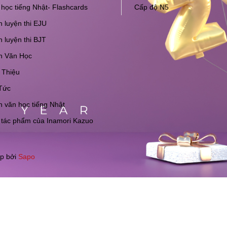
học tiếng Nhật- Flashcards
Cấp độ N5
 luyện thi EJU
 luyện thi BJT
h Văn Học
 Thiệu
Tức
 văn học tiếng Nhật
 tác phẩm của Inamori Kazuo
p bởi
Sapo