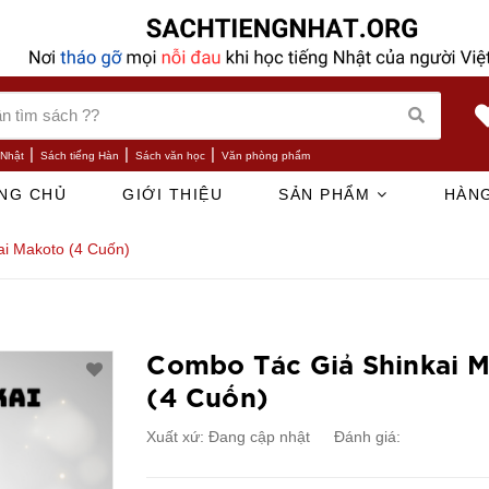
|
|
|
 Nhật
Sách tiếng Hàn
Sách văn học
Văn phòng phẩm
NG CHỦ
GIỚI THIỆU
SẢN PHẨM
HÀNG
i Makoto (4 Cuốn)
Combo Tác Giả Shinkai 
(4 Cuốn)
Xuất xứ:
Đang cập nhật
Đánh giá: