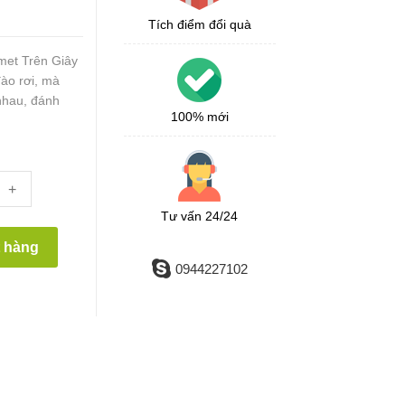
Tích điểm đổi quà
met Trên Giây
ào rơi, mà
 nhau, đánh
100% mới
+
Tư vấn 24/24
t hàng
0944227102