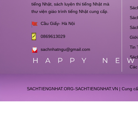
tiếng Nhật, sách luyện thi tiếng Nhật mà
Sách
thư viện giáo trình tiếng Nhật cung cấp.
Sách
Cầu Giấy- Hà Nội
Sác
0869613029
Giới
Tin 
sachnhatngu@gmail.com
Sách
Các
SACHTIENGNHAT.ORG-SACHTIENGNHAT.VN
|
Cung cấ