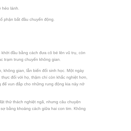
 hẻo lánh.
ố phận bắt đầu chuyển động.
i khởi đầu bằng cách đưa cô bé lên vũ trụ, còn
ác trạm trung chuyển không gian.
 không gian, lẫn biến đổi sinh học. Một ngày
thực đối với họ, thậm chí còn khắc nghiệt hơn,
ùng để vun đắp cho những rung động kia nảy nở
đặt thử thách nghiệt ngã, nhưng câu chuyện
ng sợ bằng khoảng cách giữa hai con tim. Không