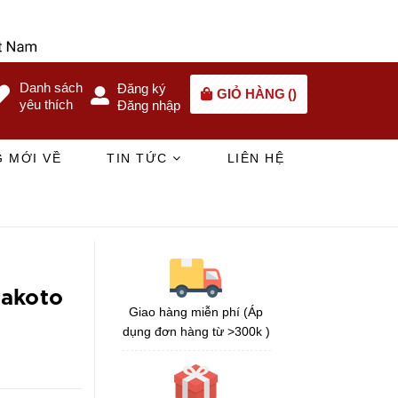
Danh sách
Đăng ký
GIỎ HÀNG
(
)
yêu thích
Đăng nhập
 MỚI VỀ
TIN TỨC
LIÊN HỆ
Makoto
Giao hàng miễn phí (Áp
dụng đơn hàng từ >300k )