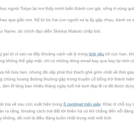
̣c người Tokyo lại mơ thấy mình biến thành con gái, sống ở vùng quê
nhau qua giấc mơ. Kể từ lúc hai con người xa lạ ấy gặp nhau, bánh xe s
 Your Name, do chính đạo diễn Shinkai Makoto chấp bút.
g gọi từ vì sao xa
đẩy khoảng cách vật lý trong
tình yêu
tới cực hạn, kh
àng không thể gặp mặt, chỉ có những dòng email bay qua bay lại nhờ c
a hề hứa hẹn, nhưng đã vấp phải thử thách ghê gớm nhất về thời gian,
g chừng hoang đường thường gặp trong truyện cổ bỗng trở thành hiện 
, làm lỡ làng bao nhiêu tháng ngày tuổi trẻ tươi đẹp lẽ ra đã được d
t mà về sau còn xuất hiện trong
5 centimet trên giây
.
Khác ở chỗ tuy 
hận ra rằng, khoảng cách trái đất tới thiên hà có khi chẳng đến nỗi đá
 không, đó mới là điều đáng buồn nhất trong một mối tình.