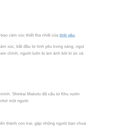
 bao cảm xúc thiết tha nhất của
tình yêu
.
ảm xúc, bắt đầu từ tình yêu trong sáng, ngọt
m chính, người luôn bị ám ảnh bởi kí ức và
ột mình. Shinkai Makoto đã cấu tứ Khu vườn
g nhớ một người.
iến thành con trai, gặp những người bạn chưa