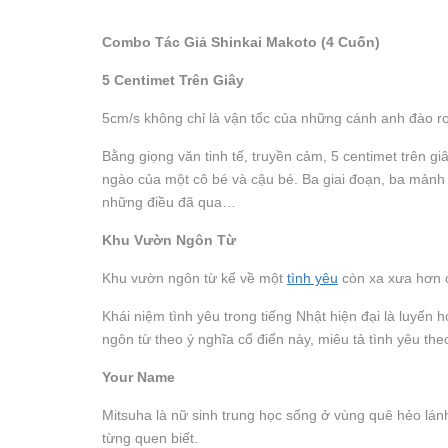
Combo Tác Giả Shinkai Makoto (4 Cuốn)
5 Centimet Trên Giây
5cm/s không chỉ là vận tốc của những cánh anh đào rơ
Bằng giọng văn tinh tế, truyền cảm, 5 centimet trên g
ngào của một cô bé và cậu bé. Ba giai đoạn, ba mảnh
những điều đã qua…
Khu Vườn Ngôn Từ
Khu vườn ngôn từ kể về một
tình yêu
còn xa xưa hơn c
Khái niệm tình yêu trong tiếng Nhật hiện đại là luyến 
ngôn từ theo ý nghĩa cổ điển này, miêu tả tình yêu th
Your Name
Mitsuha là nữ sinh trung học sống ở vùng quê hẻo la
từng quen biết.