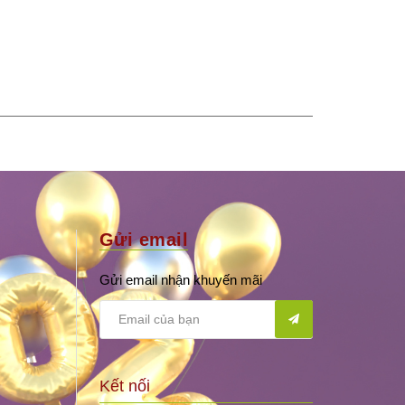
Gửi email
Gửi email nhận khuyến mãi
Kết nối