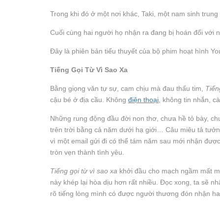
Trong khi đó ở một nơi khác, Taki, một nam sinh trung ho
Cuối cùng hai người họ nhận ra đang bị hoán đổi với 
Đây là phiên bản tiểu thuyết của bộ phim hoạt hình
Tiếng Gọi Từ Vì Sao Xa
Bằng giọng văn tự sự, cam chịu mà đau thấu tim,
Tiến
cậu bé ở địa cầu. Không
điện thoại
, không tin nhắn, c
Những rung động đầu đời non thơ, chưa hề tỏ bày, chư
trên trời bằng cả năm dưới hạ giới… Câu miêu tả tưởn
vì một email gửi đi có thể tám năm sau mới nhận được
tròn vẹn thành tình yêu.
Tiếng gọi từ vì sao xa
khởi đầu cho mạch ngầm mất má
này khép lại hòa dịu hơn rất nhiều. Đọc xong, ta sẽ n
rõ tiếng lòng mình có được người thương đón nhận hay