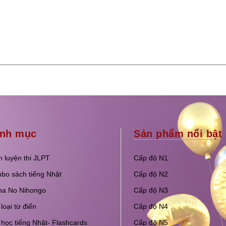
nh mục
Sản phẩm nổi bật
 luyện thi JLPT
Cấp độ N1
bo sách tiếng Nhật
Cấp độ N2
na No Nihongo
Cấp độ N3
loại từ điển
Cấp độ N4
học tiếng Nhật- Flashcards
Cấp độ N5