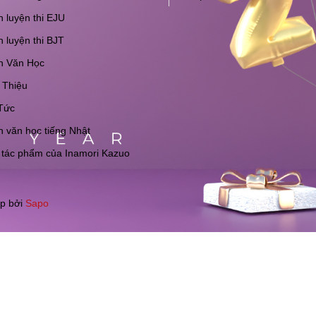
 luyện thi EJU
 luyện thi BJT
h Văn Học
 Thiệu
Tức
 văn học tiếng Nhật
 tác phẩm của Inamori Kazuo
p bởi
Sapo