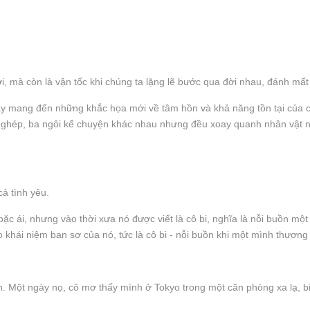
i, mà còn là vận tốc khi chúng ta lặng lẽ bước qua đời nhau, đánh mất
iây mang đến những khắc họa mới về tâm hồn và khả năng tồn tại của c
 ghép, ba ngôi kể chuyện khác nhau nhưng đều xoay quanh nhân vật na
ả tình yêu.
hoặc ái, nhưng vào thời xưa nó được viết là cô bi, nghĩa là nỗi buồn m
eo khái niệm ban sơ của nó, tức là cô bi - nỗi buồn khi một mình thươn
́nh. Một ngày nọ, cô mơ thấy mình ở Tokyo trong một căn phòng xa lạ, b