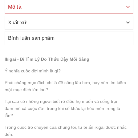
Mô tả
Xuất xứ
Bình luận sản phẩm
Ikigai - Đi Tìm Lý Do Thức Dậy Mỗi Sáng
Ý nghĩa cuộc đời mình là gì?
Phải chăng mục đích chỉ là để sống lâu hơn, hay nên tìm kiếm
một mục đích lớn lao?
Tại sao có những người biết rõ điều họ muốn và sống trọn
đam mê cả cuộc đời, trong khi số khác lại héo mòn trong lú
lẫn?
Trong cuộc trò chuyện của chúng tôi, từ bí ẩn ikigai được nhắc
đến.