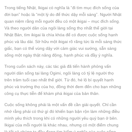
Trong tiếng Nhật, Ikigai có nghĩa là “đi tìm mục đích sống của
đời bạn” hoặc là “một lý do để thức dậy mỗi sáng”. Người Nhật
quan niệm rằng mỗi người đều có một ikigai – mục đích sống.
Và theo người dân của ngôi làng sống thọ nhất thế giới tại
Nhật Bản, tìm ikigai là chìa khóa để có được cuộc sống hạnh
phúc và lâu dài. Sở hữu một ikigai rõ rãng tức là mỗi sáng thức
giấc, bạn có thể vùng dậy với cảm giác vui sướng, sẵn sàng
sống một ngày thật năng động, hạnh phúc và đầy ý nghĩa.
Trong cuốn sách này, các tác giả đã tiến hành phỏng vấn
người dân sống tại làng Ogimi, ngôi làng có tỷ lệ người thọ
trên trăm tuổi cao nhất thế giới. Từ đó, hé lộ bí quyết hạnh
phúc và trường thọ của họ, đồng thời đem đến cho bạn những
công cụ thực tiễn để khám phá ikigai của bản thân.
Cuộc sống không phải là một vấn đề cần giải quyết. Chỉ cần
nhớ rằng phải có thứ gì đó khiến bạn bận rộn làm những điều
mình yêu thích trong khi có những người yêu quý bạn ở bên.
Ikigai của mỗi người là khác nhau, nhưng có một điểm chung
là tất cả chúng ta đều đang tìm kiếm ý nghĩa của cuộc sống.