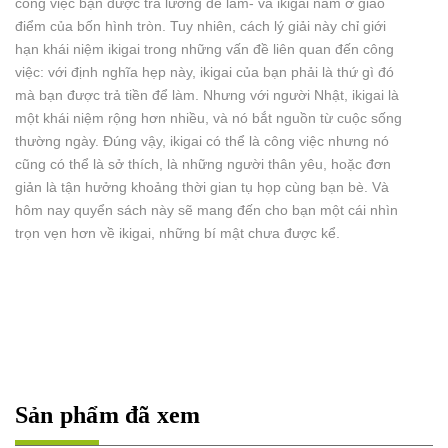
công việc bạn được trả lương để làm- và ikigai nằm ở giao
điểm của bốn hình tròn. Tuy nhiên, cách lý giải này chỉ giới
hạn khái niệm ikigai trong những vấn đề liên quan đến công
việc: với định nghĩa hẹp này, ikigai của bạn phải là thứ gì đó
mà bạn được trả tiền để làm. Nhưng với người Nhật, ikigai là
một khái niệm rộng hơn nhiều, và nó bắt nguồn từ cuộc sống
thường ngày. Đúng vậy, ikigai có thể là công việc nhưng nó
cũng có thể là sở thích, là những người thân yêu, hoặc đơn
giản là tận hưởng khoảng thời gian tụ họp cùng bạn bè. Và
hôm nay quyển sách này sẽ mang đến cho bạn một cái nhìn
trọn vẹn hơn về ikigai, những bí mật chưa được kể.
Sản phẩm đã xem