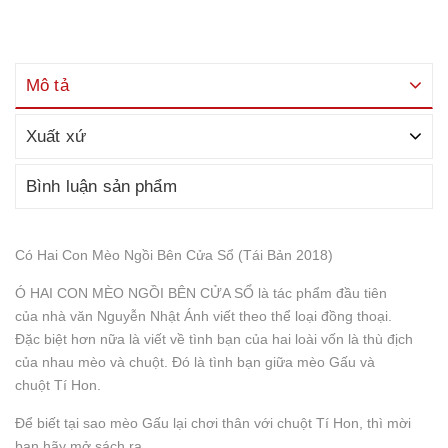
Mô tả
Xuất xứ
Bình luận sản phẩm
Có Hai Con Mèo Ngồi Bên Cửa Sổ (Tái Bản 2018)
Ó HAI CON MÈO NGỒI BÊN CỬA SỔ là tác phẩm đầu tiên
của nhà văn Nguyễn Nhật Ánh viết theo thể loại đồng thoại.
Đặc biệt hơn nữa là viết về tình bạn của hai loài vốn là thù địch
của nhau mèo và chuột. Đó là tình bạn giữa mèo Gấu và
chuột Tí Hon.
Để biết tại sao mèo Gấu lại chơi thân với chuột Tí Hon, thì mời
bạn hãy mở sách ra.