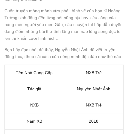
Cuốn truyện mỏng mảnh vừa phải, hình vẽ của họa sĩ Hoàng
Tường sinh động đến từng nét nũng nịu hay kiêu căng của
nàng mèo người yêu mèo Gấu, câu chuyện thì hấp dẫn duyên
dáng điểm những bài thơ tình lãng mạn nao lòng song đọc to
lên thì khiến cười hinh hích…
Bạn hãy đọc nhé, để thấy, Nguyễn Nhật Ánh đã viết truyện
đồng thoại theo cái cách của riêng mình độc đáo như thế nào.
Tên Nhà Cung Cấp
NXB Trẻ
Tác giả
Nguyễn Nhật Ánh
NXB
NXB Trẻ
Năm XB
2018