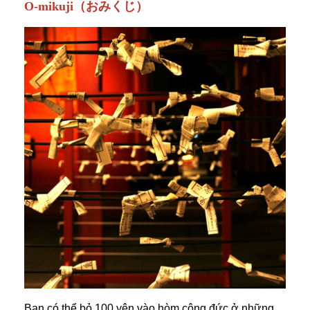
O-mikuji（おみくじ）
Bạn có thể bỏ 100 yên vào hòm công đức ở những