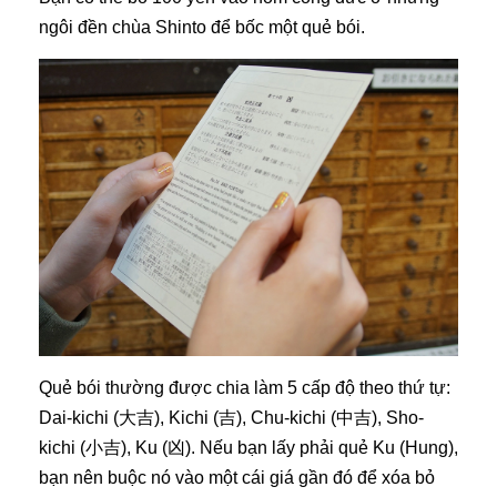
ngôi đền chùa Shinto để bốc một quẻ bói.
Quẻ bói thường được chia làm 5 cấp độ theo thứ tự:
Dai-kichi (
大吉
), Kichi (
吉
), Chu-kichi (
中吉
), Sho-
kichi (
小吉
), Ku (
凶
). Nếu bạn lấy phải quẻ Ku (Hung),
bạn nên buộc nó vào một cái giá gần đó để xóa bỏ