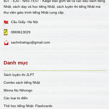
BJT - EJU - NAS-TEST - Kaigo bao gồm tất cả các đầu sách tiếng
Nhật, sách dạy và học tiếng Nhật, sách luyện thi tiếng Nhật mà
thư viện giáo trình tiếng Nhật cung cấp.
Cầu Giấy- Hà Nội
0869613029
sachnhatngu@gmail.com
Danh mục
Sách luyện thi JLPT
Combo sách tiếng Nhật
Minna No Nihongo
Các loại từ điển
Thẻ học tiếng Nhật- Flashcards