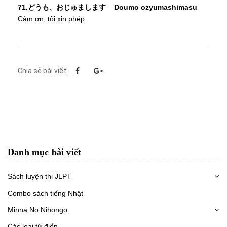
71.どうも、おじゅまします Doumo ozyumashimasu
Cảm ơn, tôi xin phép
Chia sẻ bài viết:
Danh mục bài viết
Sách luyện thi JLPT
Combo sách tiếng Nhật
Minna No Nihongo
Các loại từ điển