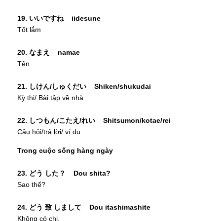
19. いいですね iidesune
Tốt lắm
20. なまえ namae
Tên
21. しけん/しゅくだい Shiken/shukudai
Kỳ thi/ Bài tập về nhà
22. しつもん/こたえ/れい Shitsumon/kotae/rei
Câu hỏi/trả lời/ ví dụ
Trong cuộc sống hàng ngày
23. どう した？ Dou shita?
Sao thế?
​24. どう 致 しまして Dou itashimashite
Không có chi.