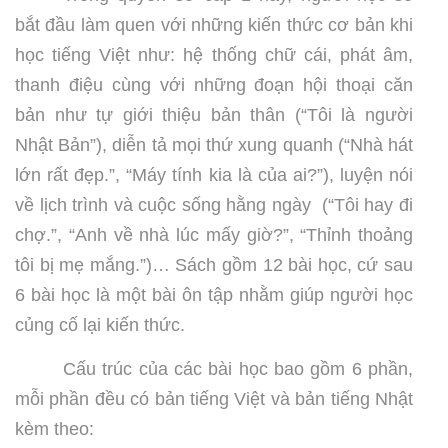
bắt đầu làm quen với những kiến thức cơ bản khi
học tiếng Việt như: hệ thống chữ cái, phát âm,
thanh điệu cùng với những đoạn hội thoại căn
bản như tự giới thiệu bản thân (“Tôi là người
Nhật Bản”), diễn tả mọi thứ xung quanh (“Nhà hát
lớn rất đẹp.”, “Máy tính kia là của ai?”), luyện nói
về lịch trình và cuộc sống hằng ngày (“Tôi hay đi
chợ.”, “Anh về nhà lúc mấy giờ?”, “Thỉnh thoảng
tôi bị mẹ mắng.”)… Sách gồm 12 bài học, cứ sau
6 bài học là một bài ôn tập nhằm giúp người học
củng cố lại kiến thức.
Cấu trúc của các bài học bao gồm 6 phần,
mỗi phần đều có bản tiếng Việt và bản tiếng Nhật
kèm theo: