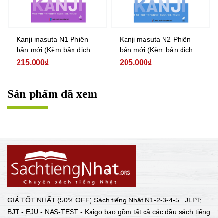
Kanji masuta N1 Phiên
Kanji masuta N2 Phiên
bản mới (Kèm bản dịch
bản mới (Kèm bản dịch
tiếng Việt)
tiếng Việt)
215.000₫
205.000₫
Sản phẩm đã xem
GIÁ TỐT NHẤT (50% OFF) Sách tiếng Nhật N1-2-3-4-5 ; JLPT;
BJT - EJU - NAS-TEST - Kaigo bao gồm tất cả các đầu sách tiếng