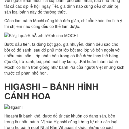
Với người Nhật mochi là loại bánh phổ biến nhất, hầu như trong
tất cả các dịp lễ hội, ngày Tết, gia đình nào cũng đều chuẩn bị
sẵn loại bánh này để thưởng thức.
Cách làm bánh Mochi cũng khá đơn giản, chỉ cần khéo léo tinh ý
thì chị em nào cũng đều có thể làm được.
Bước đầu tiên, ta dùng bột gạo, giã nhuyễn, đánh đều sao cho
bột có độ sánh, sau đó phủ một lớp bột tạo lớp vỏ bên ngoài với
nhiều màu sắc. Lớp nhân bên trong có thể được thay thế bằng
đậu đỏ, trà xanh, bơ, phô mai hay kem,…Khi hoàn thành bánh
Mochi có hình tròn giống như bánh Pía của người Việt nhưng kích
thước có phần nhỏ hơn.
HIGASHI – BÁNH HÌNH
CÁNH HOA
Higashi là bánh khô, được đổ từ các khuôn có dạng sẵn, bên
trong là nhân bánh. Vị của Higashi cũng tương tự như các loại
trong họ bánh ngọt Nhật Bản Whagashi khác nhưng có cách