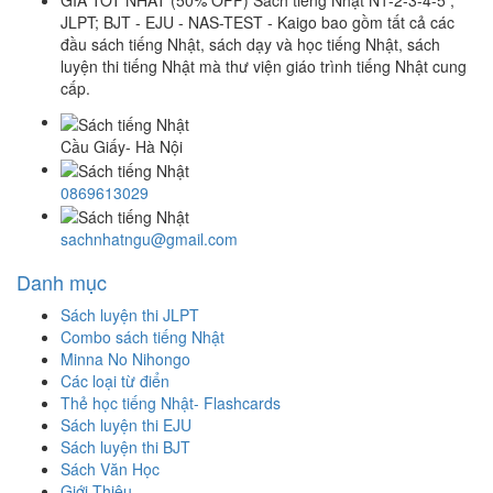
GIÁ TỐT NHẤT (50% OFF) Sách tiếng Nhật N1-2-3-4-5 ;
JLPT; BJT - EJU - NAS-TEST - Kaigo bao gồm tất cả các
đầu sách tiếng Nhật, sách dạy và học tiếng Nhật, sách
luyện thi tiếng Nhật mà thư viện giáo trình tiếng Nhật cung
cấp.
Cầu Giấy- Hà Nội
0869613029
sachnhatngu@gmail.com
Danh mục
Sách luyện thi JLPT
Combo sách tiếng Nhật
Minna No Nihongo
Các loại từ điển
Thẻ học tiếng Nhật- Flashcards
Sách luyện thi EJU
Sách luyện thi BJT
Sách Văn Học
Giới Thiệu