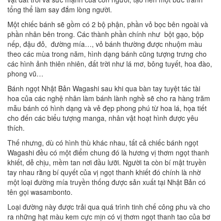
tổng thể làm say đắm lòng người.
Một chiếc bánh sẽ gồm có 2 bộ phận, phần vỏ bọc bên ngoài và
phần nhân bên trong. Các thành phần chính như bột gạo, bộp
nếp, đậu đỏ, đường mía…, vỏ bánh thường được nhuộm màu
theo các mùa trong năm, hình dạng bánh cũng tượng trưng cho
các hình ảnh thiên nhiên, đất trời như lá mơ, bông tuyết, hoa đào,
phong vũ…
Bánh ngọt Nhật Bản Wagashi sau khi qua bàn tay tuyệt tác tài
hoa của các nghệ nhân làm bánh lành nghề sẽ cho ra hàng trăm
mẫu bánh có hình dạng và vẻ đẹp phong phú từ hoa lá, họa tiết
cho đến các biểu tượng manga, nhân vật hoạt hình được yêu
thích.
Thế nhưng, dù có hình thù khác nhau, tất cả chiếc bánh ngọt
Wagashi đều có một điểm chung đó là hương vị thơm ngọt thanh
khiết, dễ chịu, mềm tan nơi đầu lưỡi. Người ta còn bí mật truyền
tay nhau rằng bí quyết của vị ngọt thanh khiết đó chính là nhờ
một loại đường mía truyền thống được sản xuất tại Nhật Bản có
tên gọi wasambonto.
Loại đường này được trải qua quá trình tinh chế công phu và cho
ra những hạt màu kem cực mịn có vị thơm ngọt thanh tao của bơ