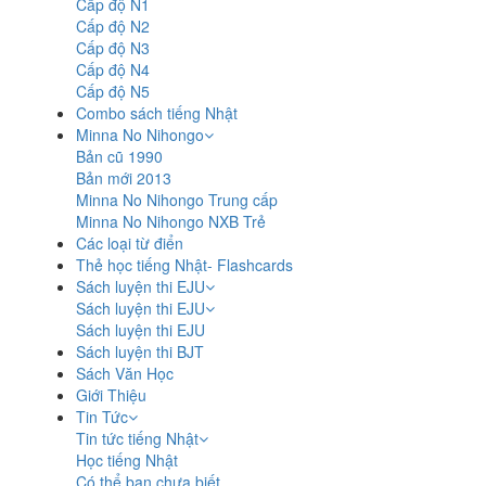
Cấp độ N1
Cấp độ N2
Cấp độ N3
Cấp độ N4
Cấp độ N5
Combo sách tiếng Nhật
Minna No Nihongo
Bản cũ 1990
Bản mới 2013
Minna No Nihongo Trung cấp
Minna No Nihongo NXB Trẻ
Các loại từ điển
Thẻ học tiếng Nhật- Flashcards
Sách luyện thi EJU
Sách luyện thi EJU
Sách luyện thi EJU
Sách luyện thi BJT
Sách Văn Học
Giới Thiệu
Tin Tức
Tin tức tiếng Nhật
Học tiếng Nhật
Có thể bạn chưa biết