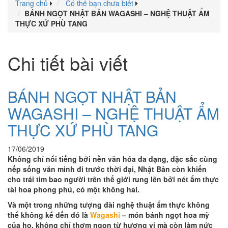
Trang chủ
Có thể bạn chưa biết
BÁNH NGỌT NHẬT BẢN WAGASHI – NGHỆ THUẬT ẨM
THỰC XỨ PHÙ TANG
Chi tiết bài viết
BÁNH NGỌT NHẬT BẢN
WAGASHI – NGHỆ THUẬT ẨM
THỰC XỨ PHÙ TANG
17/06/2019
Không chỉ nổi tiếng bởi nền văn hóa đa dạng, đặc sắc cùng
nếp sống văn minh đi trước thời đại, Nhật Bản còn khiến
cho trái tim bao người trên thế giới rung lên bởi nét ẩm thực
tài hoa phong phú, có một không hai.
Và một trong những tượng đài nghệ thuật ẩm thực không
thể không kể đến đó là
Wagashi
– món bánh ngọt hoa mỹ
của họ, không chỉ thơm ngon từ hương vị mà còn làm nức