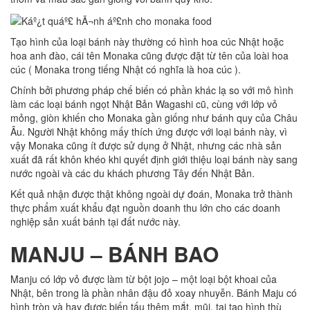
Tạo hình của loại bánh này thường có hình hoa cúc Nhật hoặc
hoa anh đào, cái tên Monaka cũng được đặt từ tên của loài hoa
cúc ( Monaka trong tiếng Nhật có nghĩa là hoa cúc ).
Chính bởi phương pháp chế biến có phần khác lạ so với mô hình
làm các loại bánh ngọt Nhật Bản Wagashi cũ, cùng với lớp vỏ
mỏng, giòn khiến cho Monaka gần giống như bánh quy của Châu
Âu. Người Nhật không mấy thích ứng được với loại bánh này, vì
vậy Monaka cũng ít được sử dụng ở Nhật, nhưng các nhà sản
xuất đã rất khôn khéo khi quyết định giới thiệu loại bánh này sang
nước ngoài và các du khách phương Tây đến Nhật Bản.
Kết quả nhận được thật không ngoài dự đoán, Monaka trở thành
thực phẩm xuất khẩu đạt nguồn doanh thu lớn cho các doanh
nghiệp sản xuất bánh tại đất nước này.
MANJU – BÁNH BAO
Manju có lớp vỏ được làm từ bột jojo – một loại bột khoai của
Nhật, bên trong là phần nhân đậu đỏ xoay nhuyễn. Bánh Maju có
hình tròn và hay được biến tấu thêm mắt, mũi, tai tạo hình thù