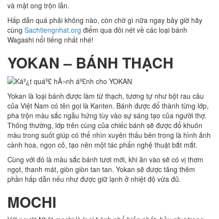
và mật ong trộn lẫn.
Hấp dẫn quá phải không nào, còn chờ gì nữa ngay bây giờ hãy
cùng
Sachtiengnhat.org
điểm qua đôi nét về các loại bánh
Wagashi nổi tiếng nhất nhé!
YOKAN – BÁNH THẠCH
Yokan là loại bánh được làm từ thạch, tương tự như bột rau câu
của Việt Nam có tên gọi là Kanten. Bánh được đổ thành từng lớp,
pha trộn màu sắc ngẫu hứng tùy vào sự sáng tạo của người thợ.
Thông thường, lớp trên cùng của chiếc bánh sẽ được đổ khuôn
màu trong suốt giúp có thể nhìn xuyên thấu bên trong là hình ảnh
cành hoa, ngọn cỏ, tạo nên một tác phẩn nghệ thuật bắt mắt.
Cùng với đó là màu sắc bánh tươi mới, khi ăn vào sẽ có vị thơm
ngọt, thanh mát, giòn giòn tan tan. Yokan sẽ được tăng thêm
phần hấp dẫn nếu như được giữ lạnh ở nhiệt độ vừa đủ.
MOCHI