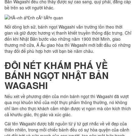
Bản Wagashi đều cho thấy được sự cao sang, quý phái, đẳng cấp
bề trên so với người khác.
Nối dòng lịch sử, bánh ngọt Wagashi vẫn trường tồn theo thời
gian và giữ được hương vị thanh khiết truyền thống đặc trưng. Chỉ
đến khi Nhật Bản bước vào những năm 1900 thời Minh, giao
thương mở cửa, Á Âu giao hòa thì Wagashi mới bắt đầu có những
thay đổi để phù hợp hơn với bạn bè năm châu.
ĐÔI NÉT KHÁM PHÁ VỀ
BÁNH NGỌT NHẬT BẢN
WAGASHI
Nếu xét về phương diện của món bánh ngọt thì Wagashi đã vượt
qua mọi khuôn khổ của một thực phẩm thông thường, nó không
chỉ làm cho thực khách cảm nhận được vị ngon mà còn kích thích
cả khướu giác, thị giác và xúc giác.
Cái tên Wagashi được bắt nguồn từ ý tứ gợi nhắc về vẻ đẹp của
thiên nhiên, trong mỗi chiếc bánh đều có sự hòa quyện của cảnh
vật đất trời và sức mạnh của con người, tạo nên một bức tranh