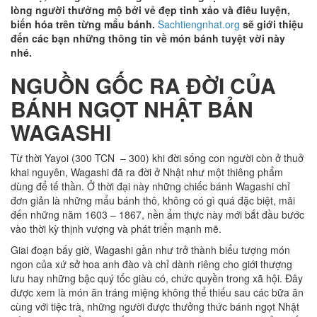
lòng người thưởng mộ bởi vẻ đẹp tinh xảo và điêu luyện,
biến hóa trên từng mẩu bánh.
Sachtiengnhat.org
sẽ giới thiệu
đến các bạn những thông tin về món bánh tuyệt vời này
nhé.
NGUỒN GỐC RA ĐỜI CỦA
BÁNH NGỌT NHẬT BẢN
WAGASHI
Từ thời Yayoi (300 TCN – 300) khi đời sống con người còn ở thuở
khai nguyên, Wagashi đã ra đời ở Nhật như một thiêng phẩm
dùng để tế thần. Ở thời đại này những chiếc bánh Wagashi chỉ
đơn giản là những mẩu bánh thô, không có gì quá đặc biệt, mãi
đến những năm 1603 – 1867, nền ẩm thực này mới bắt đầu bước
vào thời kỳ thịnh vượng và phát triển mạnh mẽ.
Giai đoạn bấy giờ, Wagashi gần như trở thành biểu tượng món
ngon của xứ sở hoa anh đào và chỉ dành riêng cho giới thượng
lưu hay những bậc quý tốc giàu có, chức quyền trong xã hội. Đây
được xem là món ăn tráng miệng không thể thiếu sau các bữa ăn
cùng với tiệc trà, những người được thưởng thức bánh ngọt Nhật