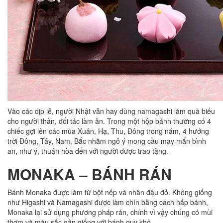
Vào các dịp lễ, người Nhật vẫn hay dùng namagashi làm quà biếu
cho người thân, đối tác làm ăn. Trong một hộp bánh thường có 4
chiếc gợi lên các mùa Xuân, Hạ, Thu, Đông trong năm, 4 hướng
trời Đông, Tây, Nam, Bắc nhằm ngỏ ý mong cầu may mắn bình
an, như ý, thuận hòa đến với người được trao tặng.
MONAKA – BÁNH RÁN
Bánh Monaka được làm từ bột nếp và nhân đậu đỏ. Không giống
như Higashi và Namagashi được làm chín bằng cách hấp bánh,
Monaka lại sử dụng phương pháp rán, chính vì vậy chúng có mùi
thơm và màu sắc gần giống với bánh quy khô.