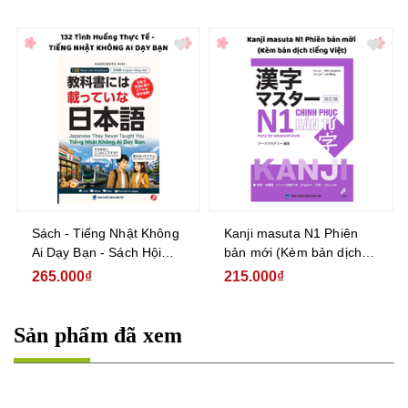
Sách - Tiếng Nhật Không
Kanji masuta N1 Phiên
Ai Dạy Bạn - Sách Hội
bản mới (Kèm bản dịch
Thoại Tam Ngữ Nhật Anh
tiếng Việt)
265.000₫
215.000₫
Việt 132 Tình Huống Giao
Tiếp
Sản phẩm đã xem