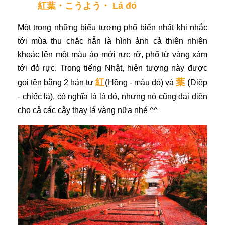
紅葉・こうよう・ Lá đỏ
Một trong những biểu tượng phổ biến nhất khi nhắc
tới mùa thu chắc hẳn là hình ảnh cả thiên nhiên
khoác lên một màu áo mới rực rỡ, phổ từ vàng xám
tới đỏ rực. Trong tiếng Nhật, hiện tượng này được
紅
(
葉
(
gọi tên bằng 2 hán tự
Hồng - màu đỏ)
và
D
iệp
- chiếc lá), có nghĩa là lá đỏ, nhưng nó cũng đại diện
cho cả các cây thay lá vàng nữa nhé ^^