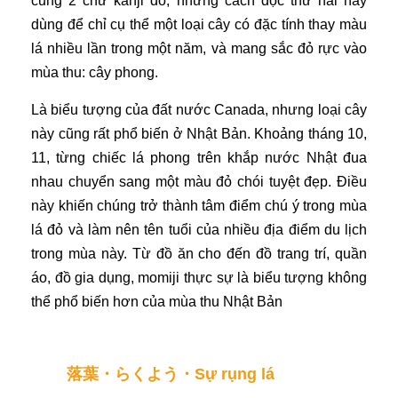
cũng 2 chữ kanji đó, nhưng cách đọc thứ hai này
dùng để chỉ cụ thể một loại cây có đặc tính thay màu
lá nhiều lần trong một năm, và mang sắc đỏ rực vào
mùa thu: cây phong.
Là biểu tượng của đất nước Canada, nhưng loại cây
này cũng rất phổ biến ở Nhật Bản. Khoảng tháng 10,
11, từng chiếc lá phong trên khắp nước Nhật đua
nhau chuyển sang một màu đỏ chói tuyệt đẹp. Điều
này khiến chúng trở thành tâm điểm chú ý trong mùa
lá đỏ và làm nên tên tuổi của nhiều địa điểm du lịch
trong mùa này. Từ đồ ăn cho đến đồ trang trí, quần
áo, đồ gia dụng, momiji thực sự là biểu tượng không
thể phổ biến hơn của mùa thu Nhật Bản
落葉・らくよう・Sự rụng lá