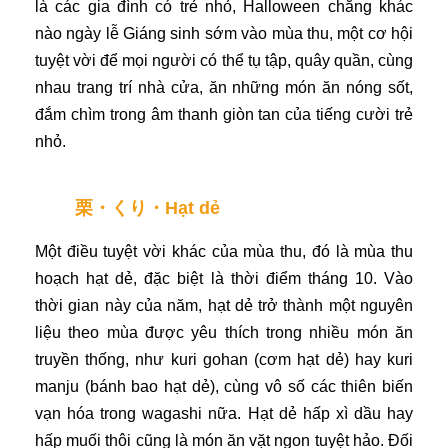
là các gia đình có trẻ nhỏ, Halloween chẳng khác
nào ngày lễ Giáng sinh sớm vào mùa thu, một cơ hội
tuyệt vời để mọi người có thể tụ tập, quây quần, cùng
nhau trang trí nhà cửa, ăn những món ăn nóng sốt,
đắm chìm trong âm thanh giòn tan của tiếng cười trẻ
nhỏ.
栗・くり・Hạt dẻ
Một điều tuyệt vời khác của mùa thu, đó là mùa thu
hoạch hạt dẻ, đặc biệt là thời điểm tháng 10. Vào
thời gian này của năm, hạt dẻ trở thành một nguyên
liệu theo mùa được yêu thích trong nhiều món ăn
truyền thống, như kuri gohan (cơm hạt dẻ) hay kuri
manju (bánh bao hạt dẻ), cùng vô số các thiên biến
vạn hóa trong wagashi nữa. Hạt dẻ hấp xì dầu hay
hấp muối thôi cũng là món ăn vặt ngon tuyệt hảo. Đối