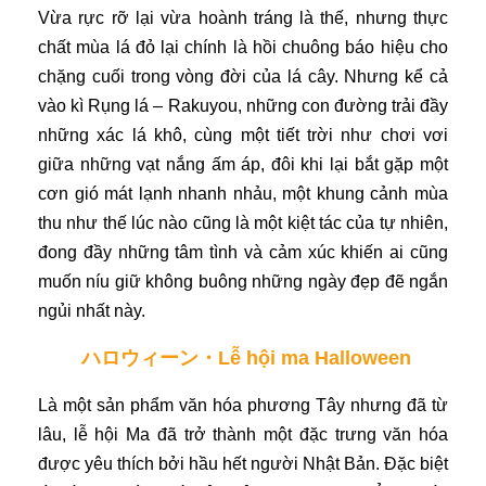
Vừa rực rỡ lại vừa hoành tráng là thế, nhưng thực
chất mùa lá đỏ lại chính là hồi chuông báo hiệu cho
chặng cuối trong vòng đời của lá cây. Nhưng kể cả
vào kì Rụng lá – Rakuyou, những con đường trải đầy
những xác lá khô, cùng một tiết trời như chơi vơi
giữa những vạt nắng ấm áp, đôi khi lại bắt gặp một
cơn gió mát lạnh nhanh nhảu, một khung cảnh mùa
thu như thế lúc nào cũng là một kiệt tác của tự nhiên,
đong đầy những tâm tình và cảm xúc khiến ai cũng
muốn níu giữ không buông những ngày đẹp đẽ ngắn
ngủi nhất này.
ハロウィーン・Lễ hội ma Halloween
Là một sản phẩm văn hóa phương Tây nhưng đã từ
lâu, lễ hội Ma đã trở thành một đặc trưng văn hóa
được yêu thích bởi hầu hết người Nhật Bản. Đặc biệt