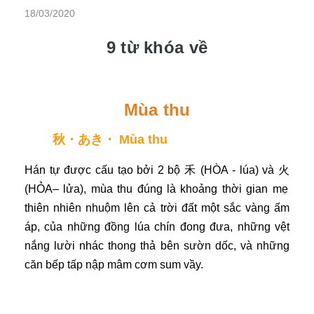
18/03/2020
9 từ khóa về
Mùa thu
秋・あき・ Mùa thu
Hán tự được cấu tạo bởi 2 bộ
禾
(HÒA - lúa) v
à
火
(HỎA
– lửa), mùa thu đúng là khoảng thời gian mẹ
thiên nhiên nhuộm lên cả trời đất một sắc vàng ấm
áp, của những đồng lúa chín đong đưa, những vệt
nắng lười nhác thong thả bên sườn dốc, và những
căn bếp tấp nập mâm cơm sum vầy.