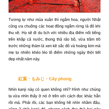
Tương tự như mùa xuân thì ngắm hoa, người Nhật
cũng ưa chuộng các hoạt động ngắm rừng lá đỏ khi
thu về. Họ sẽ đi du lịch với nhiều địa điểm nổi tiếng
trên khắp cả nước, thong thả rảo bộ, vừa trầm trồ
trước những thám lá xen kẽ sắc đỏ và hoàng kim mà
mẹ tự nhiên khéo léo tô điểm những ngày thời tiết
đẹp nhất năm này.
紅葉・もみじ・Cây phong
Nhìn kanji này có quen không nhỉ? Hình như chúng
ta vừa nhìn thấy ở nó ở trên với cách đọc khác hẳn
rồi mà. Phải rồi, các bạn không hề nhìn nhầm đâu,