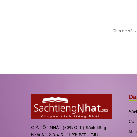
Chia sẻ bài v
Da
Sách
Com
GIÁ TỐT NHẤT (50% OFF) Sách tiếng
Min
Nhật N1-2-3-4-5 ; JLPT; BJT - EJU -