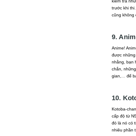
kiểm tra như
trước khi th
cũng không q
9. Ani
Anime! Anime
được những 
nhằng, bạn 
chắn, những 
gian,… để bạ
10. Kot
Kotoba-chan 
cấp độ từ N5
đó là nó có 
nhiêu phần 