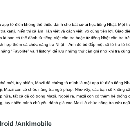
 app từ điển không thể thiếu dành cho bất cứ ai học tiếng Nhật. Một t
tra kanji, hiển thị cả âm Hán việt và cách viết, vô cùng tiện lợi. Giao 
 là bạn có thể đánh từ tiếng Việt cần tra hoặc từ tiếng Nhật cần tra t
ích hợp thêm cả chức năng tra Nhật – Anh để bù đắp một số từ tra từ ti
năng “Favorite” và “History” để lưu những thứ cần ghi nhớ khi tra cũng 
há mới, tuy nhiên, Mazii đã chứng tỏ mình là một app từ điển tiếng Nh
nji, Mazii còn có chức năng tra ngữ pháp. Như vậy, các bạn sẽ không 
 nữa, tất cả đã có trong Mazii. Ngoài ra, mazii còn có thêm hệ thống
g, tuy nhiên mình chủ yếu đánh giá cao Mazii ở chức năng tra cứu ng
droid /Ankimobile