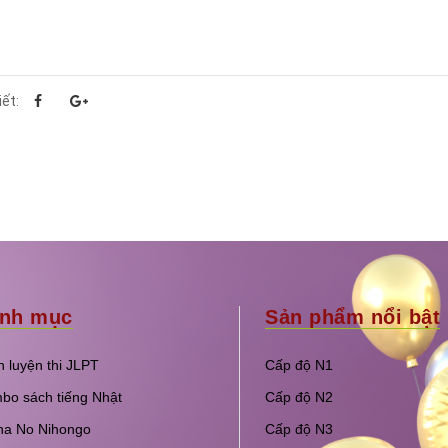
iết:
nh mục
Sản phẩm nổi bật
 luyện thi JLPT
Cấp độ N1
bo sách tiếng Nhật
Cấp độ N2
na No Nihongo
Cấp độ N3