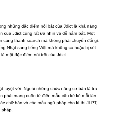
rong những đặc điểm nổi bật của Jdict là khả năng
diện của Jdict cũng rất ưa nhìn và dễ nắm bắt. Một
rên cùng thanh search mà không phải chuyển đổi gì.
ếng Nhật sang tiếng Việt mà không có hoặc bị sót
là một đặc điểm nổi trội của Jdict
ật tuyệt vời. Ngoài những chức năng cơ bản là tra
cần phải mang cuốn từ điển mẫu câu kè kè mỗi lần
 các chữ hán và các mẫu ngữ pháp cho kì thi JLPT,
ữ pháp.