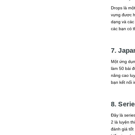
Drops là một
vựng được họ
dạng và các 
các bạn có t
7. Japa
Một ứng dụng
làm 50 bài 
nâng cao lu
bạn kết nối i
8. Serie
Đây là serie
2 là luyện t
đánh giá tốt