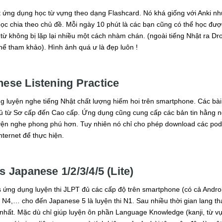
 ứng dụng học từ vựng theo dạng Flashcard. Nó khá giống với Anki như
c chia theo chủ đề. Mỗi ngày 10 phút là các bạn cũng có thể học được 
từ không bị lặp lại nhiều một cách nhàm chán. (ngoài tiếng Nhật ra D
hể tham khảo). Hình ảnh quá ư là đẹp luôn !
nese Listening Practice
 luyện nghe tiếng Nhật chất lượng hiếm hoi trên smartphone. Các bài 
đủ từ Sơ cấp đến Cao cấp. Ứng dụng cũng cung cấp các bản tin hằng n
yện nghe phong phú hơn. Tuy nhiên nó chỉ cho phép download các podc
nternet để thực hiện.
s Japanese 1/2/3/4/5 (Lite)
s ứng dụng luyện thi JLPT đủ các cấp độ trên smartphone (có cả Androi
hi N4,… cho đến Japanese 5 là luyện thi N1. Sau nhiều thời gian lang t
 nhất. Mặc dù chỉ giúp luyện ôn phần Language Knowledge (kanji, từ v