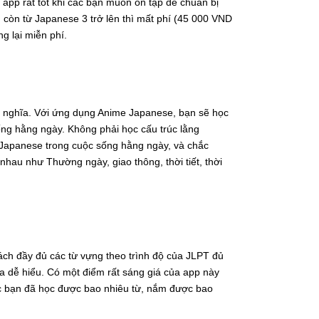
t app rất tốt khi các bạn muốn ôn tập để chuẩn bị
, còn từ Japanese 3 trở lên thì mất phí (45 000 VND
g lại miễn phí.
ng nghĩa. Với ứng dụng Anime Japanese, bạn sẽ học
ng hằng ngày. Không phải học cấu trúc lằng
Japanese trong cuộc sống hằng ngày, và chắc
au như Thường ngày, giao thông, thời tiết, thời
ách đầy đủ các từ vựng theo trình độ của JLPT đủ
ọa dễ hiểu. Có một điểm rất sáng giá của app này
ược bạn đã học được bao nhiêu từ, nắm được bao