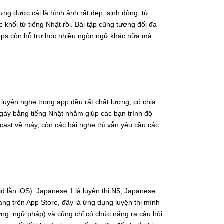
ng được cái là hình ảnh rất đẹp, sinh động, từ
khối từ tiếng Nhật rồi. Bài tập cũng tương đối đa
rops còn hỗ trợ học nhiều ngôn ngữ khác nữa mà
luyện nghe trong app đều rất chất lượng, có chia
gày bằng tiếng Nhật nhằm giúp các bạn trình độ
ast về máy, còn các bài nghe thì vẫn yêu cầu các
d lẫn iOS). Japanese 1 là luyện thi N5, Japanese
hang trên App Store, đây là ứng dụng luyện thi mình
ựng, ngữ pháp) và cũng chỉ có chức năng ra câu hỏi