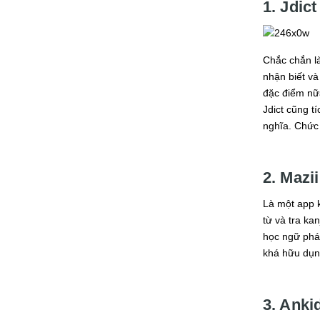
1. Jdict
Chắc chắn là
nhận biết và 
đặc điểm nữa
Jdict cũng t
nghĩa. Chức 
2. Mazii
Là một app k
từ và tra ka
học ngữ pháp
khá hữu dụn
3. Anki