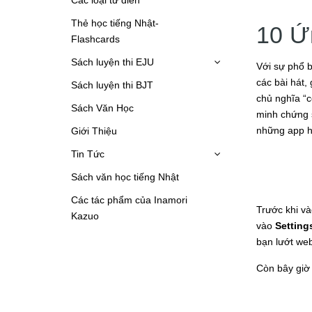
Thẻ học tiếng Nhật-
10 Ứ
Flashcards
Sách luyện thi EJU
Với sự phổ b
các bài hát,
Sách luyện thi BJT
chủ nghĩa “c
Sách Văn Học
minh chứng s
những app họ
Giới Thiệu
Tin Tức
Sách văn học tiếng Nhật
Các tác phẩm của Inamori
Trước khi và
Kazuo
vào
Setting
bạn lướt web
Còn bây giờ 