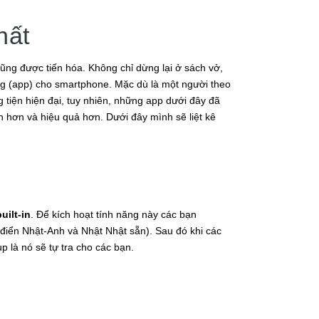
hất
ũng được tiến hóa. Không chỉ dừng lại ở sách vở,
ụng (app) cho smartphone. Mặc dù là một người theo
 tiện hiện đại, tuy nhiên, những app dưới đây đã
 hơn và hiệu quả hơn. Dưới đây mình sẽ liệt kê
uilt-in
. Để kích hoạt tính năng này các bạn
ừ điển Nhật-Anh và Nhật Nhật sẵn). Sau đó khi các
 là nó sẽ tự tra cho các bạn.