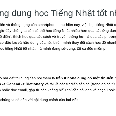
ng dụng học Tiếng Nhật tốt n
iến và thông dụng của smartphone như hiện nay, việc học tiếng Nhật c
 giờ đây chúng ta còn có thể học tiếng Nhật nhiều hơn qua các ứng d
ổ điển”, thích học qua các sách vở truyền thống hơn là qua các phương
ự đắc lực và hữu dụng của nó, khiến mình thay đổi cách học để nhanh
c tiếng Nhật tốt nhất mà mình đang sử dụng, tất cả đều miễn phí.
o bài viết thì cũng cần nói thêm là
trên iPhone cũng có một từ điển b
s -> General -> Dictionary
và tải về các từ điển sẵn có (trong đó có t
 hoặc đọc email, gặp từ nào không hiểu chỉ cần bôi đen và chọn Lookup
chúng ta sẽ đến với nội dung chính của bài viết