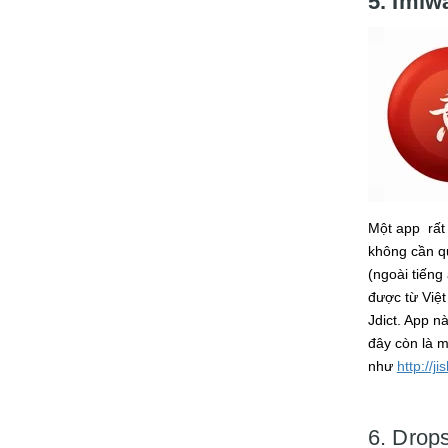
5. Imiw
Một app rất 
không cần qu
(ngoài tiếng
được từ Việt
Jdict. App n
đây còn là m
như
http://ji
6. Drop