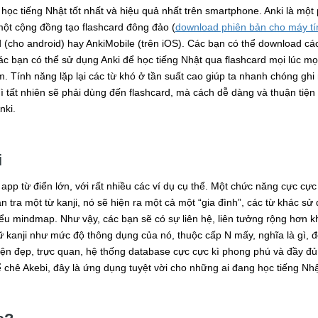
 học tiếng Nhật tốt nhất và hiệu quả nhất trên smartphone. Anki là một
một cộng đồng tạo flashcard đông đảo (
download phiên bản cho máy tí
d (cho android) hay AnkiMobile (trên iOS). Các bạn có thể download c
các bạn có thể sử dụng Anki để học tiếng Nhật qua flashcard mọi lúc mọ
àm. Tính năng lặp lại các từ khó ở tần suất cao giúp ta nhanh chóng gh
hì tất nhiên sẽ phải dùng đến flashcard, mà cách dễ dàng và thuận tiện 
nki.
i
 app từ điển lớn, với rất nhiều các ví dụ cụ thể. Một chức năng cực cực 
bạn tra một từ kanji, nó sẽ hiện ra một cả một “gia đình”, các từ khác 
ểu mindmap. Như vậy, các bạn sẽ có sự liên hệ, liên tưởng rộng hơn khi
ữ kanji như mức độ thông dụng của nó, thuộc cấp N mấy, nghĩa là gì, đọ
iện đẹp, trực quan, hệ thống database cực cực kì phong phú và đầy đ
để chê Akebi, đây là ứng dụng tuyệt vời cho những ai đang học tiếng Nhậ