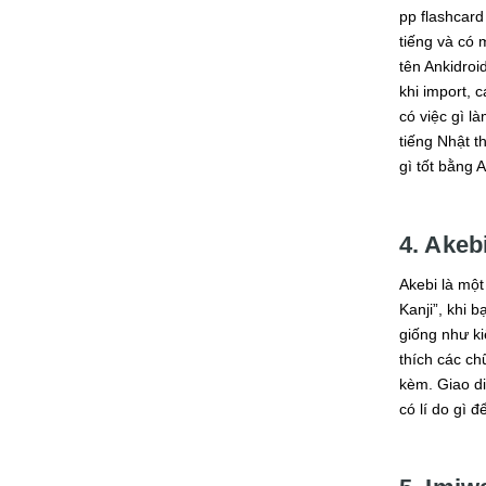
pp flashcard
tiếng và có 
tên Ankidroi
khi import, 
có việc gì l
tiếng Nhật t
gì tốt bằng A
4. Akeb
Akebi là một
Kanji”, khi 
giống như ki
thích các ch
kèm. Giao d
có lí do gì 