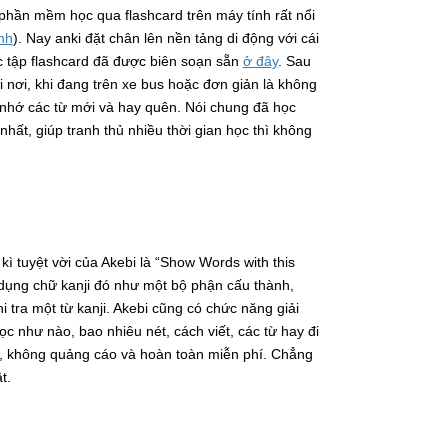
 phần mềm học qua flashcard trên máy tính rất nổi
nh
). Nay anki đặt chân lên nền tảng di động với cái
ác tập flashcard đã được biên soạn sẵn
ở đây
. Sau
i nơi, khi đang trên xe bus hoặc đơn giản là không
i nhớ các từ mới và hay quên. Nói chung đã học
nhất, giúp tranh thủ nhiều thời gian học thì không
kì tuyệt vời của Akebi là “Show Words with this
sử dụng chữ kanji đó như một bộ phận cấu thành,
 tra một từ kanji. Akebi cũng có chức năng giải
c như nào, bao nhiêu nét, cách viết, các từ hay đi
ủ, không quảng cáo và hoàn toàn miễn phí. Chẳng
t.